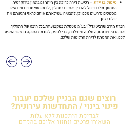
טיפול בניירת
– רכישת דירה כרוכה בין היתר גם בהמון בירוקרטיה.
המתווך שלכם יכול להדריך אתכם בתהליך, לדאוג שאתם יודעים אילו
מסמכים נדרשים מכם וכן, להבטיח שמילאתם אותם כראוי והגשתם את
כולם בזמן.
חברת מירב שרביט נדל"ן בע"מ מטפלת במקצועיות בכל היבט של התהליך.
אנו מבטיחים עסקה חלקה ומוצלחת, כדי לספק לכם את השקט הנפשי המגיע
לכם, ואת המפתח לדירת החלומות שלכם.
רוצים שגם הבניין שלכם יעבור
פינוי בינוי / התחדשות עירונית?
לבדיקת היתכנות ללא עלות
השאירו פרטים ונחזור אליכם בהקדם