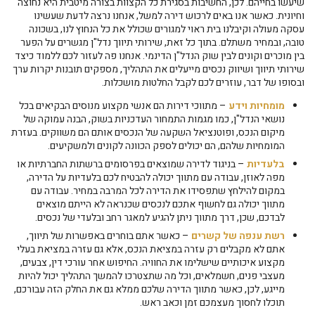
שיעשו בחייהם. לכן, החשיבות בסגירת כל הקצוות בצורה מיטבית היא נחוצה
וחיונית. כאשר אנו באים לרכוש דירה למשל, אנחנו נרצה לדעת שעשינו
עסקה מעולה וקיבלנו בית ראוי למגורים שכולל את כל הנחוץ לנו, בשכונה
טובה, ובמחיר משתלם. בתוך כל זאת, שירותי תיווך נדל"ן מגשרים על הפער
בין מוכרים וקונים לבין שוק הנדל"ן הדינמי. אנחנו פה לעזור לכם ללמוד כיצד
שירותי תיווך ושיווק נכסים מייעלים את התהליך, מספקים תובנות יקרות ערך
ובסופו של דבר, עוזרים לכם לקבל החלטות מושכלות.
מומחיות וידע
– מתווכי דירות הם אנשי מקצוע מנוסים הבקיאים בכל
נושאי הנדל"ן, כמו מגמות התמחור העדכניות בשוק, הבנה עמוקה של
מיקום הנכס, ופוטנציאל השקעה של הנכסים אותם הם משווקים. בעזרת
המומחיות שלהם, הם יכולים לספק הכוונה לקונים ולמשקיעים.
בלעדיות
– בניגוד לדירה שמוצאים בפרסומים ברשתות החברתיות או
מפה לאוזן, עבודה עם מתווך יכולה להבטיח לכם בלעדיות על הדירה,
במקום להילחץ שתפסידו את הדירה לכל המרבה במחיר. עבודה עם
מתווך יכולה גם לחשוף אתכם לנכסים שכנראה לא הייתם מוצאים
לבדכם, שכן, דרך מתווך ניתן להגיע למאגר רחב ובלעדי של נכסים.
רשת ענפה של קשרים
– כאשר אתם בוחרים באפשרות של תיווך,
אתם לא מקבלים רק עזרה במציאת הנכס, אלא גם עזרה במציאת בעלי
מקצוע איכותיים שישלימו את החוויה. החיפוש אחר עורכי דין, צבעים,
מעצבי פנים, חשמלאים, וכל מה שתצטרכו להמשך התהליך יכול להיות
מייגע, לכן, כאשר מתווך הדירה שלכם ממלא גם את החלק הזה עבורכם,
תוכלו לחסוך מעצמכם זמן וכאב ראש.