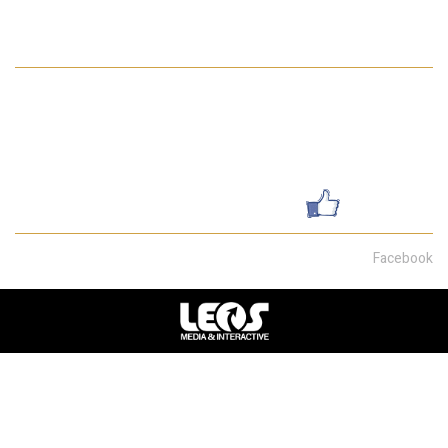
מדיניות הפרטיות באתר
פרטי התקשרות
052-7462199
galsharvit24@gmail.com
שדרות מוריה 30, חיפה
עשו לנו לייק
Facebook