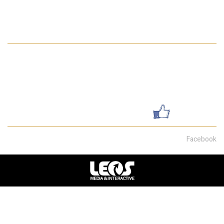
מדיניות הפרטיות באתר
פרטי התקשרות
052-7462199
galsharvit24@gmail.com
שדרות מוריה 30, חיפה
עשו לנו לייק
Facebook