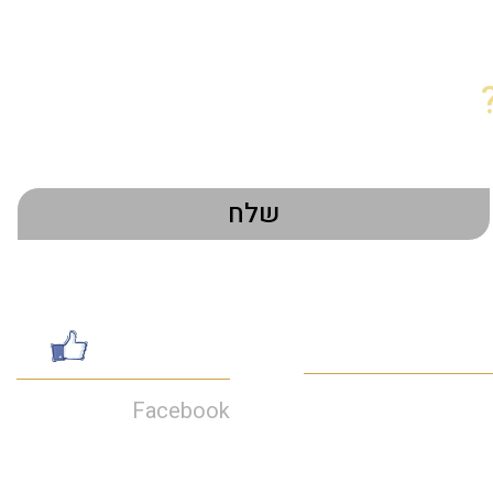
טי התקשרות
עשו לנו לייק
Facebook
052-7462199
galsharvit24@gmail.c
דרות מוריה 30, חיפה