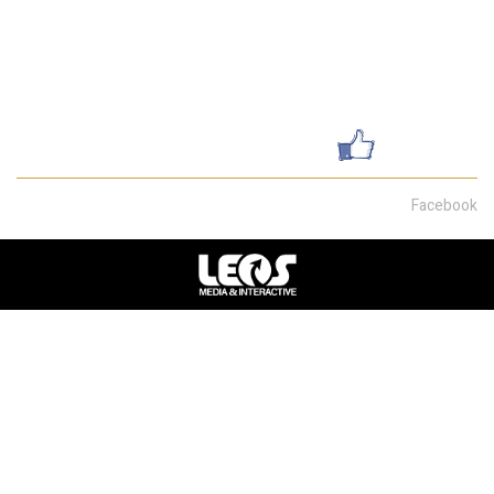
052-7462199
galsharvit24@gmail.com
שדרות מוריה 30, חיפה
עשו לנו לייק
Facebook