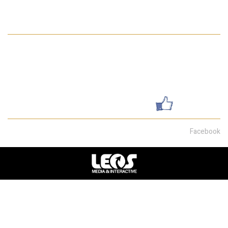
מדיניות הפרטיות באתר
פרטי התקשרות
052-7462199
galsharvit24@gmail.com
שדרות מוריה 30, חיפה
עשו לנו לייק
Facebook