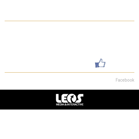
מדיניות הפרטיות באתר
פרטי התקשרות
052-7462199
galsharvit24@gmail.com
שדרות מוריה 30, חיפה
עשו לנו לייק
Facebook