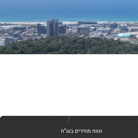
טווח מחירים בש”ח