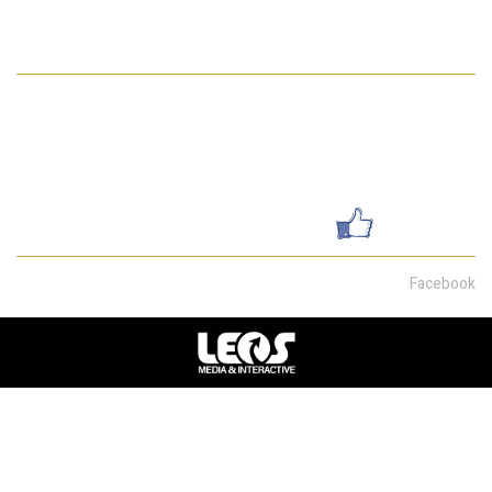
מדיניות הפרטיות באתר
פרטי התקשרות
052-7462199
galsharvit24@gmail.com
שדרות מוריה 30, חיפה
עשו לנו לייק
Facebook