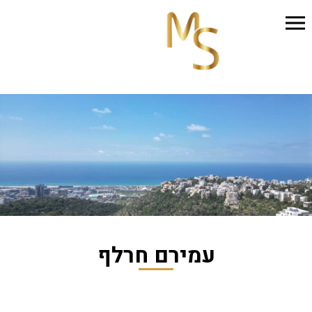
עמירם חרלף