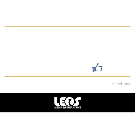
מדיניות הפרטיות באתר
פרטי התקשרות
052-7462199
galsharvit24@gmail.com
שדרות מוריה 30, חיפה
עשו לנו לייק
Facebook