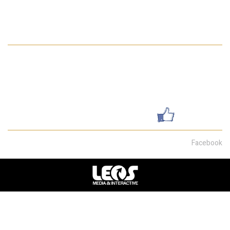
מדיניות הפרטיות באתר
פרטי התקשרות
052-7462199
galsharvit24@gmail.com
שדרות מוריה 30, חיפה
עשו לנו לייק
Facebook