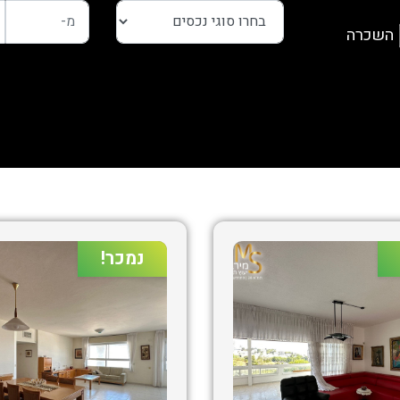
השכרה
נמכר!