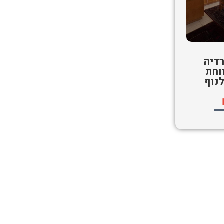
דיה
וחת
נוף