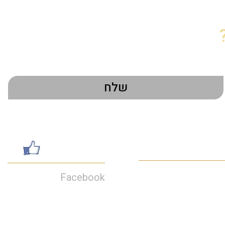
טי התקשרות
עשו לנו לייק
Facebook
052-7462199
galsharvit24@gmail.c
דרות מוריה 30, חיפה