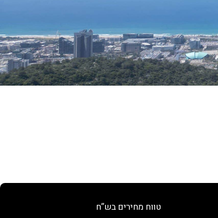
טווח מחירים בש”ח