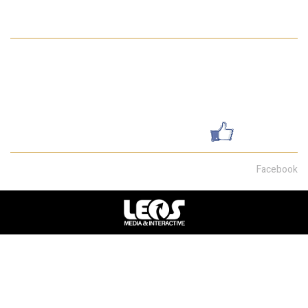
פרטי התקשרות
052-7462199
galsharvit24@gmail.com
שדרות מוריה 30, חיפה
עשו לנו לייק
Facebook