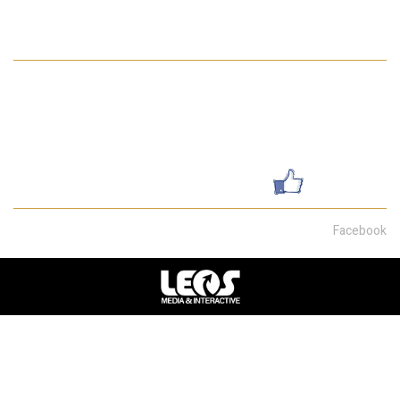
מדיניות הפרטיות באתר
פרטי התקשרות
052-7462199
galsharvit24@gmail.com
שדרות מוריה 30, חיפה
עשו לנו לייק
Facebook