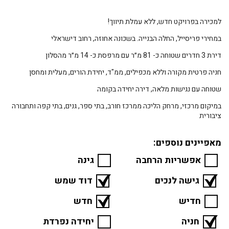
למכירה בפרויקט חדש, ללא עמלת תיווך!
במחירי פריסייל, החלה הבנייה. בשכונה אחוזה, רחוב דישראלי
דירת 3 חדרים שטוחה כ- 81 מ״ר עם מרפסת כ- 14 מ״ר מהסלון
חניה פרטית מקורה וללא מכפילים, ממ"ד, יחידת הורים, מעלית ומחסן
שטוחה עם נגישות מלאה, דירה יחידה בקומה
במיקום מרכזי, מרחק הליכה ממרכז חורב, בתי ספר, גנים, בתי קפה ותחבורה
ציבורית
מאפיינים נוספים:
אפשריות הרחבה
גינה
גישה לנכים
דוד שמש
חדיש
חדש
חניה
יחידה נפרדת