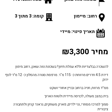
רחוב: מיימון
קומה: 3 מתוך 3
תאריך פינוי: מיידי
מחיר ₪3,300
להשכרה בבלעדיות וללא עמלת תיווך! בשכונת נווה שאנן, רחוב מימון
דירת 4.5 חדרים מרווחת כ- 115 מ"ר. מרפסת סגורה מהסלון כ- 12 מ״ר לנוף
ירוק
ממ״ד מרווח, חניה ברחוב ובניין אחורי ושקט
בית במצב מעולה, לכניסה מיידית ולטווח הארוך
סמוך למרכז מסחרי, גני ילדים, פארק משחקים, גראנד קניון ולתחבורה
ציבורית