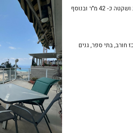
כוללת מרפסת מהסלון כ- 22 מ"ר לנוף ים, גינה אחורית ושקטה כ- 42 מ"ר ובנוסף
 חורב, בתי ספר, גנים