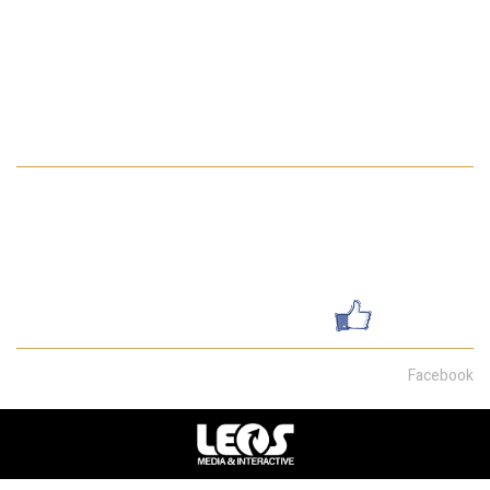
בתים למכירה בחיפה
פרויקטים
דירת גן
מדיניות הפרטיות באתר
פרטי התקשרות
052-7462199
galsharvit24@gmail.com
שדרות מוריה 30, חיפה
עשו לנו לייק
Facebook