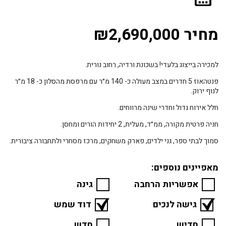
מחיר ₪2,690,000
למכירה בייצוג בלעדי! בשכונת ורדיה, רחוב נורית.
פנטהאוז 5 חדרים במצב מעולה כ- 140 מ״ר עם מרפסת מהסלון כ- 18 מ״ר
לנוף ירוק.
חלל אירוח גדול וחדרי שינה מרווחים.
חניה פרטית מקורה, ממ״ד, מעלית, 2 יחידות הורים ומחסן.
סמוך לבתי ספר, גני ילדים, פארק משחקים, מרכז מסחרי ולתחבורה ציבורית.
מאפיינים נוספים:
אפשריות הרחבה
גינה
גישה לנכים
דוד שמש
חדיש
חדש