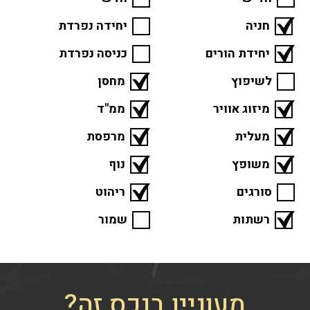
חניה
יחידה נפרדת
יחידת הורים
כניסה נפרדת
לשיפוץ
מחסן
מיזוג אוויר
ממ"ד
מעלית
מרפסת
משופץ
נוף
סורגים
ריהוט
רשתות
שמור
מעוניין בנכס זה?