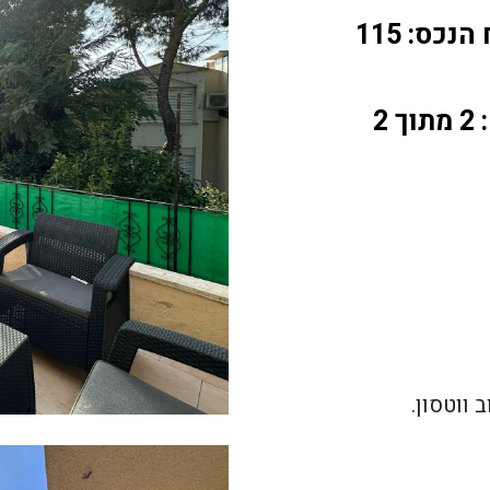
נכס: 115
 2
 ווטסון.