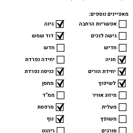
מאפיינים נוספים:
אפשריות הרחבה
גינה
גישה לנכים
דוד שמש
חדיש
חדש
חניה
יחידה נפרדת
יחידת הורים
כניסה נפרדת
לשיפוץ
מחסן
מיזוג אוויר
ממ"ד
מעלית
מרפסת
משופץ
נוף
סורגים
ריהוט