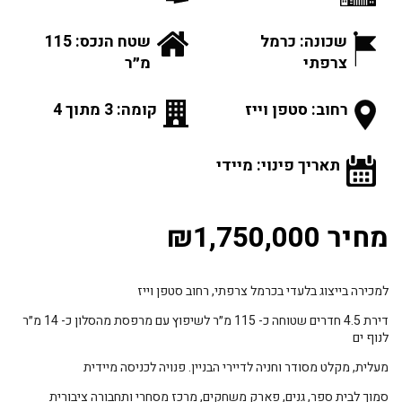
שכונה: כרמל
שטח הנכס: 115
צרפתי
מ״ר
רחוב: סטפן וייז
קומה: 3 מתוך 4
תאריך פינוי: מיידי
מחיר ₪1,750,000
למכירה בייצוג בלעדי בכרמל צרפתי, רחוב סטפן וייז
דירת 4.5 חדרים שטוחה כ- 115 מ״ר לשיפוץ עם מרפסת מהסלון כ- 14 מ״ר
לנוף ים
מעלית, מקלט מסודר וחניה לדיירי הבניין. פנויה לכניסה מיידית
סמוך לבית ספר, גנים, פארק משחקים, מרכז מסחרי ותחבורה ציבורית