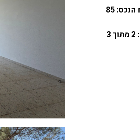
נכס: 85
 3