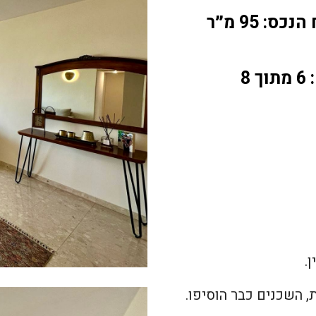
כס: 95 מ״ר
 8
.