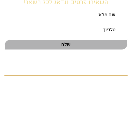
השאירו פרטים ונדאג לכל השאר!
תפריט ראשי
דף הבית
אודות
הנכסים שלנו
פרויקטים חדשים
התחדשות עירונית
מהעתונות
צור קשר