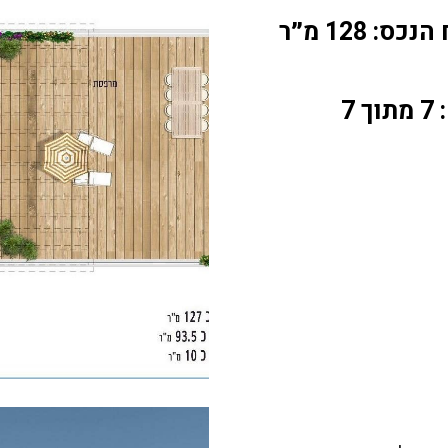
ס: 128 מ״ר
 7