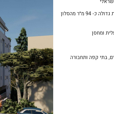
ישראלי
פנטהאוז 4 חדרים שטוח ומרווח כ- 128 מ״ר עם מרפסת גדולה כ- 94 מ״ר מהסלון
ים, בתי קפה ותחבורה