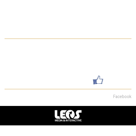
פרויקטים
דירת גן
מדיניות הפרטיות באתר
פרטי התקשרות
052-7462199
galsharvit24@gmail.com
שדרות מוריה 30, חיפה
עשו לנו לייק
Facebook