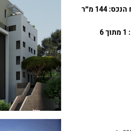
ס: 144 מ״ר
 6