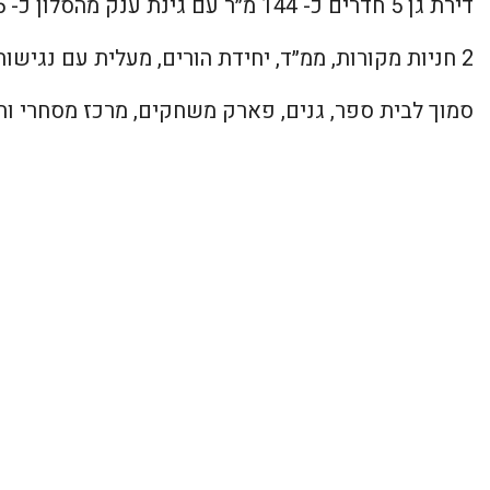
דירת גן 5 חדרים כ- 144 מ״ר עם גינת ענק מהסלון כ- 225 מ״ר
2 חניות מקורות, ממ״ד, יחידת הורים, מעלית עם נגישות מלאה ומחסן
סמוך לבית ספר, גנים, פארק משחקים, מרכז מסחרי ות