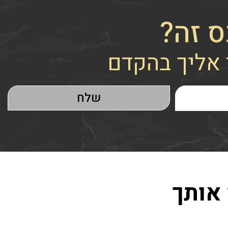
ס זה?
 אליך בהקדם
 אותך