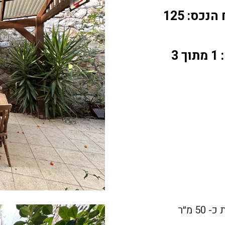
נכס: 125
 3