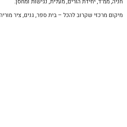
חניה, ממ"ד, יחידת הורים, מעלית, נגישות ומחסן.
מיקום מרכזי שקרוב להכל – בית ספר, גנים, ציר מוריה 