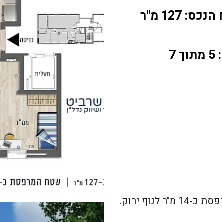
ס: 127 מ"ר
 7