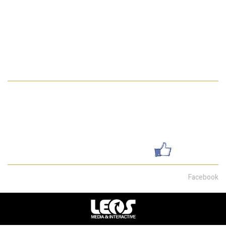
בתים למכירה בחיפה
פרויקטים
דירת גן
מדיניות הפרטיות באתר
פרטי התקשרות
052-7462199
galsharvit24@gmail.com
שדרות מוריה 30, חיפה
עשו לנו לייק
Facebook