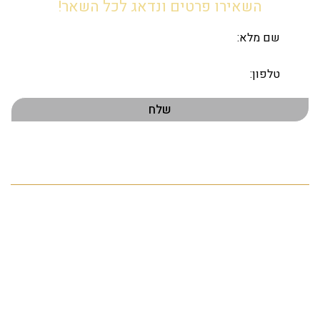
השאירו פרטים ונדאג לכל השאר!
תפריט ראשי
דף הבית
אודות
הנכסים שלנו
פרויקטים חדשים
התחדשות עירונית
מהעתונות
צור קשר