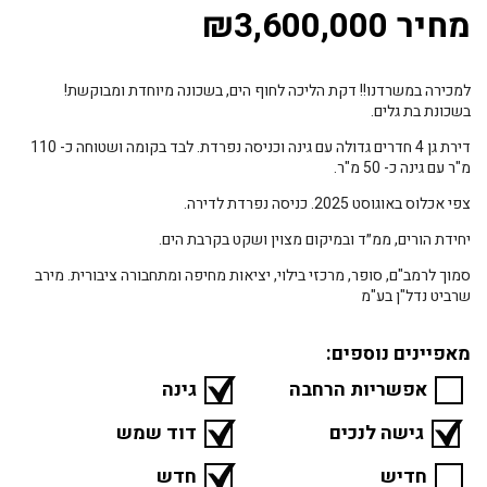
מחיר ₪3,600,000
למכירה במשרדנו!! דקת הליכה לחוף הים, בשכונה מיוחדת ומבוקשת!
בשכונת בת גלים.
דירת גן 4 חדרים גדולה עם גינה וכניסה נפרדת. לבד בקומה ושטוחה כ- 110
מ"ר עם גינה כ- 50 מ"ר.
צפי אכלוס באוגוסט 2025. כניסה נפרדת לדירה.
יחידת הורים, ממ״ד ובמיקום מצוין ושקט בקרבת הים.
סמוך לרמב"ם, סופר, מרכזי בילוי, יציאות מחיפה ומתחבורה ציבורית. מירב
שרביט נדל"ן בע"מ
מאפיינים נוספים:
אפשריות הרחבה
גינה
גישה לנכים
דוד שמש
חדיש
חדש