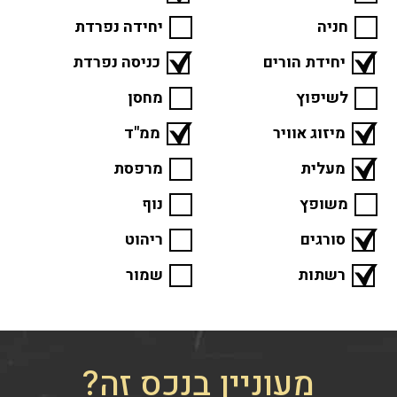
חניה
יחידה נפרדת
יחידת הורים
כניסה נפרדת
לשיפוץ
מחסן
מיזוג אוויר
ממ"ד
מעלית
מרפסת
משופץ
נוף
סורגים
ריהוט
רשתות
שמור
מעוניין בנכס זה?